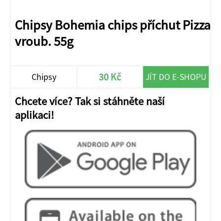
Chipsy Bohemia chips příchut Pizza
vroub. 55g
30 Kč
Chipsy
JÍT DO E-SHOPU
Chcete více? Tak si stáhněte naší
aplikaci!