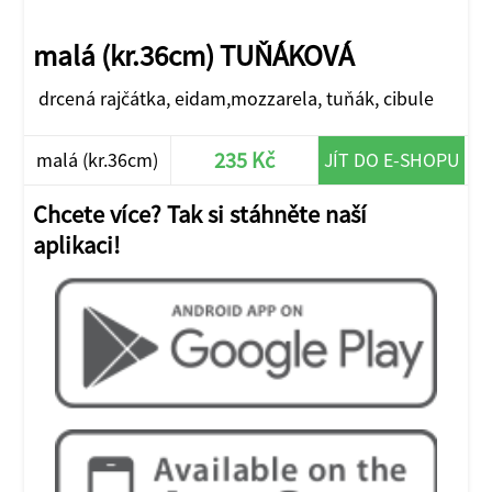
malá (kr.36cm) TUŇÁKOVÁ
drcená rajčátka, eidam,mozzarela, tuňák, cibule
235 Kč
malá (kr.36cm)
JÍT DO E-SHOPU
Chcete více? Tak si stáhněte naší
aplikaci!