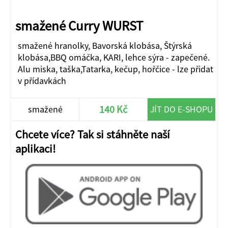
smažené Curry WURST
smažené hranolky, Bavorská klobása, Štýrská
klobása,BBQ omáčka, KARI, lehce sýra - zapečené.
Alu miska, taška,Tatarka, kečup, hořčice - lze přidat
v přídavkách
140 Kč
smažené
JÍT DO E-SHOPU
Chcete více? Tak si stáhněte naší
aplikaci!