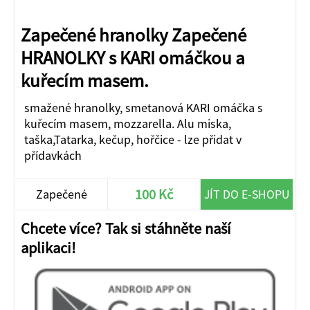
Zapečené hranolky Zapečené
HRANOLKY s KARI omáčkou a
kuřecím masem.
smažené hranolky, smetanová KARI omáčka s
kuřecím masem, mozzarella. Alu miska,
taška,Tatarka, kečup, hořčice - lze přidat v
přídavkách
100 Kč
Zapečené
JÍT DO E-SHOPU
hranolky
Chcete více? Tak si stáhněte naší
aplikaci!