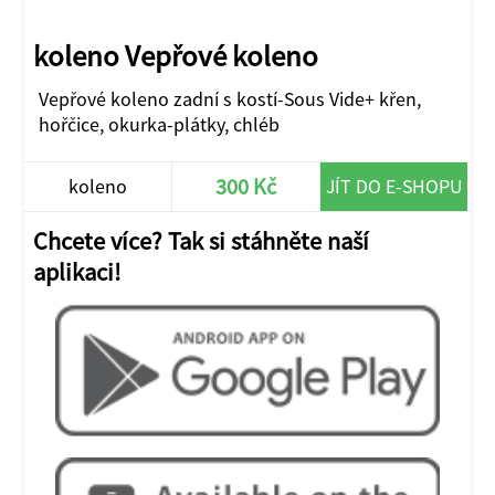
koleno Vepřové koleno
Vepřové koleno zadní s kostí-Sous Vide+ křen,
hořčice, okurka-plátky, chléb
300 Kč
koleno
JÍT DO E-SHOPU
Chcete více? Tak si stáhněte naší
aplikaci!